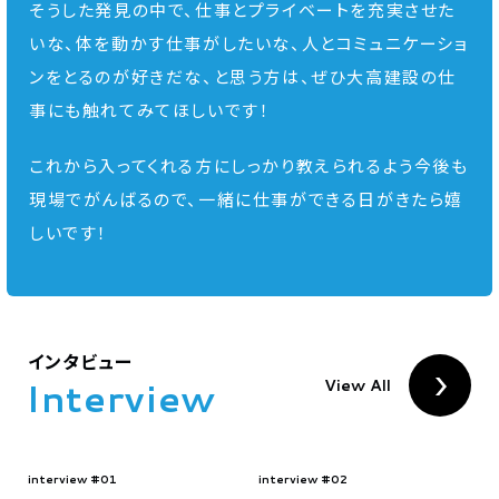
そうした発見の中で、仕事とプライベートを充実させた
いな、体を動かす仕事がしたいな、人とコミュニケーショ
ンをとるのが好きだな、と思う方は、ぜひ大高建設の仕
事にも触れてみてほしいです！
これから入ってくれる方にしっかり教えられるよう今後も
現場でがんばるので、一緒に仕事ができる日がきたら嬉
しいです！
インタビュー
I
n
t
e
r
v
i
e
w
View All
interview #01
interview #02